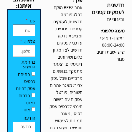
שלך!
חדשנית
איתנו:
אתר BEEZ הוקם
לעסקים קטנים
כפלטפורמה
ובינוניים
שם
חדשנית לעסקים
קטנים ובינוניים,
מענה טלפוני:
ומציע אינדקס
ראשון - חמישי
טלפון:
עדכני לעסקים
08:00-24:00
חדשים לצד מגוון
שישי-שבת וחגים
כלים ושירותים
סגור
בחר את
דיגיטליים. האתר
הנושא:
מתמקד בנושאים
פתיחת
מרכזיים שכל עסק
כרטיס
צריך: מאגר אתרים
עסק בחינם
חשובים, פורטל
פרסום
עסקים עם רישום
באתר
חינמי לכרטיס עסק
אחר
בסיסי, מאגר
הודעה
תמונות לשימוש
חופשי בנושאי חגים