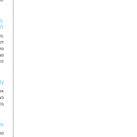
לופ
לסו
מל
מו
לה
ty
בע
במוצרי ud
io
מהי