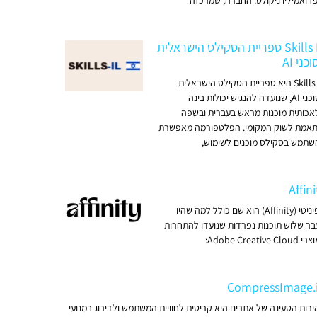
ז ואמיליו ניקולס. החברה, שמרכזה
Skills IL ספריית הסקילס הישראלית
כני AI
Skills IL היא ספריית הסקילס הישראלית
לסוכני AI, שנועדה להנגיש יכולות בינה
אכותית מוכנות מראש בעברית ובשפה
תאמת לשוק המקומי. הפלטפורמה מאפשרת
שתמש בסקילס מוכנים לשימוש,
Affini
אפיניטי (Affinity) הוא שם כולל למה שהיו
בר שלוש תוכנות נפרדות שנועדו להתחרות
Adobe Creative Clo:
CompressImage.
רות הטעינה של אתרים היא קריטית לחוויית המשתמש ולדירוג במנועי