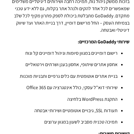
בזכות ממשק ניהול נוח, תמיכה רחבה ושירותים דיגיטליים משלימים
שמאפשרים לכל אחד להקים ולנהל אתר בקלות, גם ללא ידע טכני
מתקדם. GoDaddy מתבלטת ביכולת לספק פתרון מקיף לכל שלב
בצמיחת העסק – החל מרישום דומיין, דרך בניית האתר ועד שיווק
דיגיטלי ואבטחה.
שירותי GoDaddy המרכזיים:
רישום דומיינים במגוון סיומות וניהול דומיינים קל ונוח
אחסון אתרים שיתופי, אחסון בענן ושרתים וירטואליים
בניית אתרים אוטומטית עם כלים גרפיים ותבניות מוכנות
שירותי דוא"ל עסקי, כולל אינטגרציה עם Office 365
התקנת WordPress בלחיצה
תעודות SSL, גיבויים אוטומטיים ושירותי אבטחה
תמיכה טכנית מסביב לשעון במגוון ערוצים
קישורים חשובים: