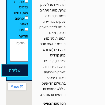
פתיחת
מרכזיים שכל עסק
כרטיס
צריך: מאגר אתרים
עסק בחינם
חשובים, פורטל
פרסום
עסקים עם רישום
באתר
חינמי לכרטיס עסק
אחר
בסיסי, מאגר
הודעה
תמונות לשימוש
חופשי בנושאי חגים
ומועדים (הדורש
מתן קרדיט
לאתר), קופונים
והטבות ייחודיות
שליחה
לעסקים וכרטיס
ביקור דיגיטלי
בתשלום חד-פעמי
– ללא התחייבות
חודשית או שנתית.
הפרסום הבסיסי