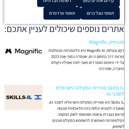
קידום אתרים SEO
רשתות חברתיות
תוספי גוגל כרום
תוספי וורדפרס
אתרים נוספים שיכולים לעניין אתכם:
מגניפיק-Magnific
רקע ובעלות: Magnific AI היא פלטפורמה טכנולוגית
פורצת דרך בתחום ה-AI, שנוסדה בסוף שנת 2023
על ידי היזמים הספרדים חאבי לופז ואמיליו ניקולס.
החברה, שמרכזה
Skills IL ספריית הסקילס הישראלית
לסוכני AI
Skills IL היא ספריית הסקילס הישראלית לסוכני AI,
שנועדה להנגיש יכולות בינה מלאכותית מוכנות
מראש בעברית ובשפה מותאמת לשוק המקומי.
הפלטפורמה מאפשרת להשתמש בסקילס מוכנים
לשימוש,