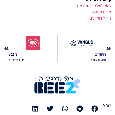
GoDaddy – אתר רשמי
מרכז תמיכה
ניהול דומיינים
הקודם
הבא
ונגוס Vangus
SPD אס.פי.די
שתפו: