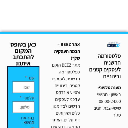
כאן בטופס
אתר BEEZ –
המקום
הבמה העסקית
פלטפורמה
להתכתב
שלך!
חדשנית
איתנו:
אתר BEEZ הוקם
לעסקים קטנים
כפלטפורמה
ובינוניים
שם
חדשנית לעסקים
קטנים ובינוניים,
מענה טלפוני:
ומציע אינדקס
ראשון - חמישי
טלפון:
עדכני לעסקים
08:00-24:00
חדשים לצד מגוון
שישי-שבת וחגים
כלים ושירותים
סגור
בחר את
דיגיטליים. האתר
הנושא:
מתמקד בנושאים